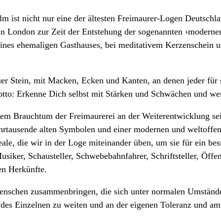
 ist nicht nur eine der ältesten Freimaurer-Logen Deutsch
n in London zur Zeit der Entstehung der sogenannten ›moderne
m eines ehemaligen Gasthauses, bei meditativem Kerzenschein 
uer Stein, mit Macken, Ecken und Kanten, an denen jeder für s
tto: Erkenne Dich selbst mit Stärken und Schwächen und wer
tem Brauchtum der Freimaurerei an der Weiterentwicklung sein
ahrtausende alten Symbolen und einer modernen und weltoffen
deale, die wir in der Loge miteinander üben, um sie für ein b
siker, Schausteller, Schwebebahnfahrer, Schriftsteller, Öffent
len Herkünfte.
enschen zusammenbringen, die sich unter normalen Umständen
 des Einzelnen zu weiten und an der eigenen Toleranz und am 