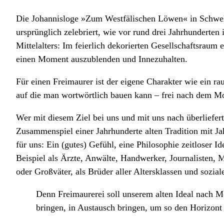
Die Johannisloge »Zum Westfälischen Löwen« in Schwelm
ursprünglich zelebriert, wie vor rund drei Jahrhunderte
Mittelalters: Im feierlich dekorierten Gesellschaftsrau
einen Moment auszublenden und Innezuhalten.
Für einen Freimaurer ist der eigene Charakter wie ein ra
auf die man wortwörtlich bauen kann – frei nach dem Mo
Wer mit diesem Ziel bei uns und mit uns nach überliefer
Zusammenspiel einer Jahrhunderte alten Tradition mit J
für uns: Ein (gutes) Gefühl, eine Philosophie zeitloser I
Beispiel als Ärzte, Anwälte, Handwerker, Journalisten, Mu
oder Großväter, als Brüder aller Altersklassen und sozia
Denn Freimaurerei soll unserem alten Ideal nach M
bringen, in Austausch bringen, um so den Horizont